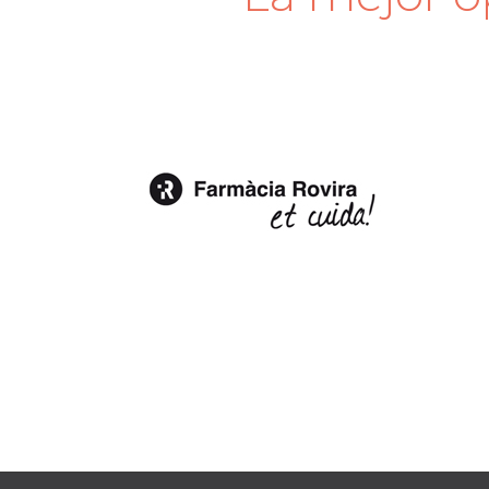
Farmaoffice es un programa ráp
necesario tener grandes cono
gestión de nuestra base de da
página web, etc...
FARMACIA ROVIRA
www.farmaciarovira.com