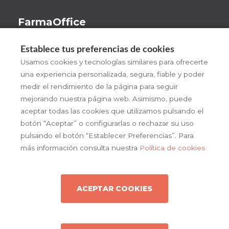
FarmaOffice
Beneficios
Establece tus preferencias de cookies
¡Pruébalo!
Usamos cookies y tecnologías similares para ofrecerte
una experiencia personalizada, segura, fiable y poder
FarmaOffice
medir el rendimiento de la página para seguir
Actualidad
mejorando nuestra página web. Asimismo, puede
aceptar todas las cookies que utilizamos pulsando el
Contacto
botón “Aceptar” o configurarlas o rechazar su uso
pulsando el botón “Establecer Preferencias”. Para
más información consulta nuestra
Política de cookies
ACEPTAR COOKIES
Copyright © 2026 farmaoffice
Política de cookies
Condiciones generales de uso