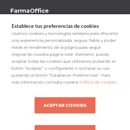
FarmaOffice
Beneficios
Establece tus preferencias de cookies
¡Pruébalo!
Usamos cookies y tecnologías similares para ofrecerte
una experiencia personalizada, segura, fiable y poder
FarmaOffice
medir el rendimiento de la página para seguir
Actualidad
mejorando nuestra página web. Asimismo, puede
aceptar todas las cookies que utilizamos pulsando el
Contacto
botón “Aceptar” o configurarlas o rechazar su uso
pulsando el botón “Establecer Preferencias”. Para
más información consulta nuestra
Política de cookies
ACEPTAR COOKIES
Copyright © 2026 farmaoffice
Política de cookies
Condiciones generales de uso