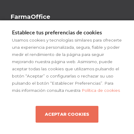
FarmaOffice
Beneficios
Establece tus preferencias de cookies
¡Pruébalo!
Usamos cookies y tecnologías similares para ofrecerte
una experiencia personalizada, segura, fiable y poder
FarmaOffice
medir el rendimiento de la página para seguir
Actualidad
mejorando nuestra página web. Asimismo, puede
aceptar todas las cookies que utilizamos pulsando el
Contacto
botón “Aceptar” o configurarlas o rechazar su uso
pulsando el botón “Establecer Preferencias”. Para
más información consulta nuestra
Política de cookies
ACEPTAR COOKIES
Copyright © 2026 farmaoffice
Política de cookies