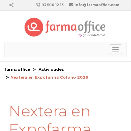
93 500 12 13
info@farmaoffice.com
Toggl
naviga
farmaoffice
Actividades
Nextera en Expofarma Cofano 2026
Nextera en
Expofarma