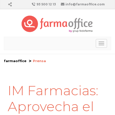
93 500 12 13
info@farmaoffice.com
Toggl
naviga
farmaoffice
Prensa
IM Farmacias:
Aprovecha el