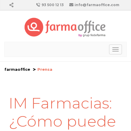
93 500 12 13
info@farmaoffice.com
Toggl
naviga
farmaoffice
Prensa
IM Farmacias:
¿Cómo puede