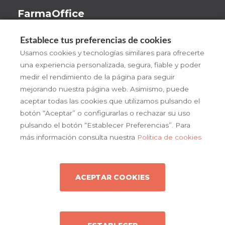
FarmaOffice
Beneficios
Establece tus preferencias de cookies
¡Pruébalo!
Usamos cookies y tecnologías similares para ofrecerte
una experiencia personalizada, segura, fiable y poder
FarmaOffice
medir el rendimiento de la página para seguir
Actualidad
mejorando nuestra página web. Asimismo, puede
aceptar todas las cookies que utilizamos pulsando el
Contacto
botón “Aceptar” o configurarlas o rechazar su uso
pulsando el botón “Establecer Preferencias”. Para
más información consulta nuestra
Política de cookies
ACEPTAR COOKIES
Copyright © 2026 farmaoffice
Política de cookies
Condiciones generales de uso