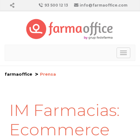
93 500 12 13
info@farmaoffice.com
Toggl
naviga
farmaoffice
Prensa
IM Farmacias:
Ecommerce