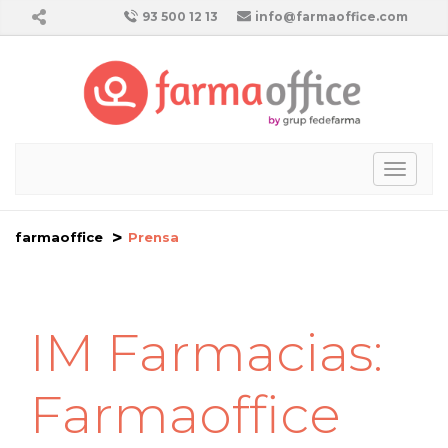
93 500 12 13
info@farmaoffice.com
Toggl
naviga
farmaoffice
Prensa
IM Farmacias:
Farmaoffice