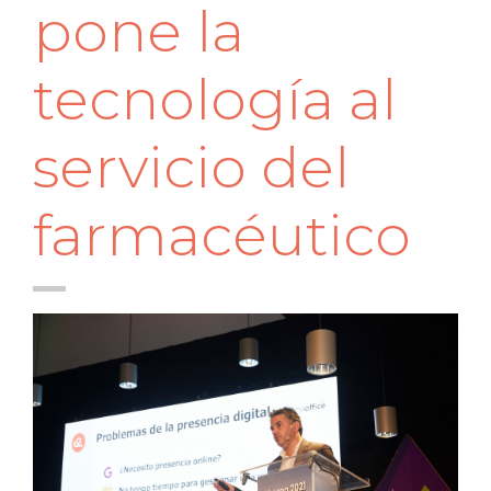
pone la
tecnología al
servicio del
farmacéutico