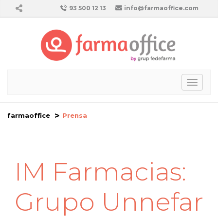
93 500 12 13
info@farmaoffice.com
Toggl
naviga
farmaoffice
Prensa
IM Farmacias:
Grupo Unnefar