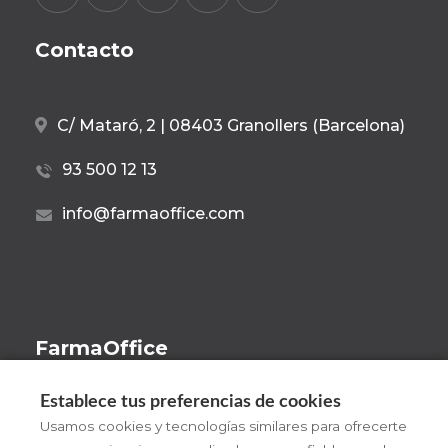
Contacto
C/ Mataró, 2 | 08403 Granollers (Barcelona)
93 500 12 13
info@farmaoffice.com
FarmaOffice
Beneficios
Establece tus preferencias de cookies
¡Pruébalo!
Usamos cookies y tecnologías similares para ofrecerte