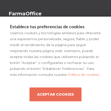
FarmaOffice
Beneficios
Establece tus preferencias de cookies
¡Pruébalo!
Usamos cookies y tecnologías similares para ofrecerte
una experiencia personalizada, segura, fiable y poder
FarmaOffice
medir el rendimiento de la página para seguir
Actualidad
mejorando nuestra página web. Asimismo, puede
aceptar todas las cookies que utilizamos pulsando el
Contacto
botón “Aceptar” o configurarlas o rechazar su uso
pulsando el botón “Establecer Preferencias”. Para
más información consulta nuestra
Política de cookies
ACEPTAR COOKIES
Copyright © 2026 farmaoffice
Política de cookies