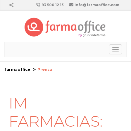
93 500 12 13
info@farmaoffice.com
Toggl
naviga
farmaoffice
Prensa
IM
FARMACIAS: