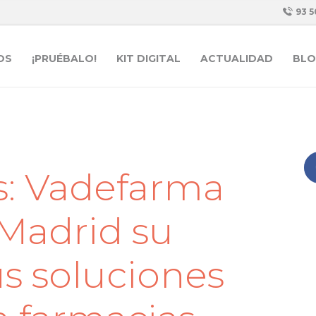
93 5
OS
¡PRUÉBALO!
KIT DIGITAL
ACTUALIDAD
BLO
s: Vadefarma
Madrid su
us soluciones