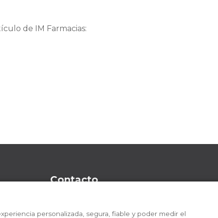
tículo de IM Farmacias:
Contacto
C/ Mataró, 2 | 08403 Granollers (Barcel
xperiencia personalizada, segura, fiable y poder medir el