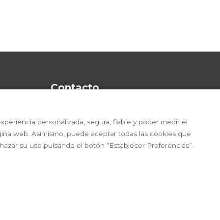
Contacto
C/ Mataró, 2 | 08403 Granollers (Barcel
xperiencia personalizada, segura, fiable y poder medir el
93 500 12 13
gina web. Asimismo, puede aceptar todas las cookies que
chazar su uso pulsando el botón “Establecer Preferencias”.
info@farmaoffice.com