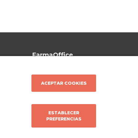
FarmaOffice
Beneficios
ona)
¡Pruébalo!
ACEPTAR COOKIES
FarmaOffice
Actualidad
Contacto
ESTABLECER
PREFERENCIAS