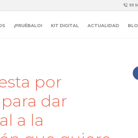
93 5
OS
¡PRUÉBALO!
KIT DIGITAL
ACTUALIDAD
BLO
esta por
para dar
al a la