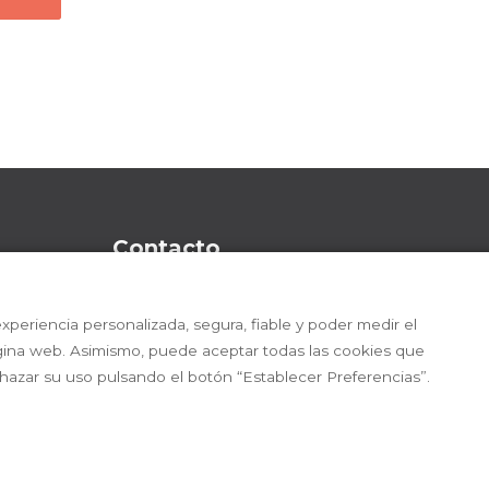
Contacto
C/ Mataró, 2 | 08403 Granollers (Barcel
xperiencia personalizada, segura, fiable y poder medir el
93 500 12 13
gina web. Asimismo, puede aceptar todas las cookies que
chazar su uso pulsando el botón “Establecer Preferencias”.
info@farmaoffice.com