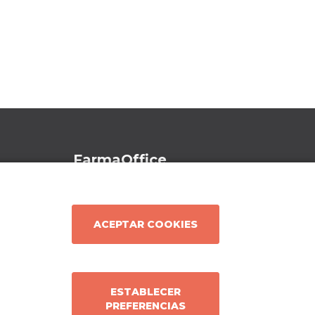
FarmaOffice
Beneficios
ona)
¡Pruébalo!
ACEPTAR COOKIES
FarmaOffice
Actualidad
Contacto
ESTABLECER
PREFERENCIAS