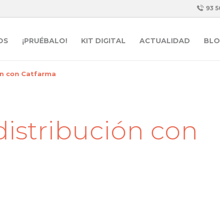
93 5
OS
¡PRUÉBALO!
KIT DIGITAL
ACTUALIDAD
BLO
ón con Catfarma
istribución con