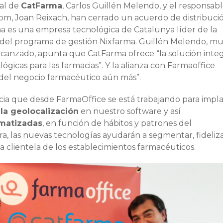
ral de
CatFarma
, Carlos Guillén Melendo, y el responsab
om, Joan Reixach, han cerrado un acuerdo de distribuci
ma es una empresa tecnológica de Catalunya líder de la
n del programa de gestión Nixfarma. Guillén Melendo, m
lcanzado, apunta que CatFarma ofrece “la solución integ
ógicas para las farmacias”. Y la alianza con Farmaoffice
 del negocio farmacéutico aún más”.
ncia que desde FarmaOffice se está trabajando para impl
y la geolocalización
en nuestro software y así
matizadas
, en función de hábitos y patrones del
, las nuevas tecnologías ayudarán a segmentar, fideliza
la clientela de los establecimientos farmacéuticos.