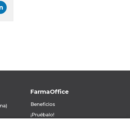
FarmaOffice
Beneficios
ona)
¡Pruébalo!
FarmaOffice