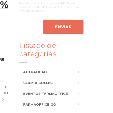
6%
Este sitio está protegido por reCAPTCHA y se
aplican la
Política de Privacidad
de Google y los
Términos de Servicio
.
ENVIAR
Listado de
categorias
ha
ACTUALIDAD
uir
CLICK & COLLECT
 La
plan
EVENTOS FARMAOFFICE
s y
FARMAOFFICE GO