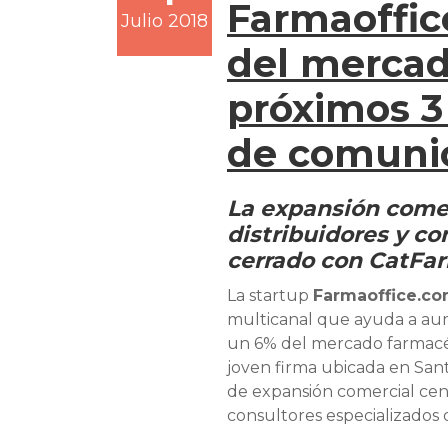
Farmaoffic
Julio 2018
del mercad
próximos 3
de comunic
La expansión come
distribuidores y co
cerrado con CatFa
La startup
Farmaoffice.c
multicanal que ayuda a aume
un 6% del mercado farmacéu
joven firma ubicada en San
de expansión comercial cent
consultores especializados 