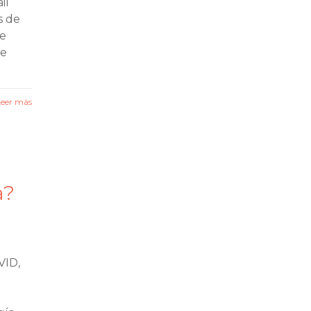
il
s de
e
ce
Leer más
a?
VID,