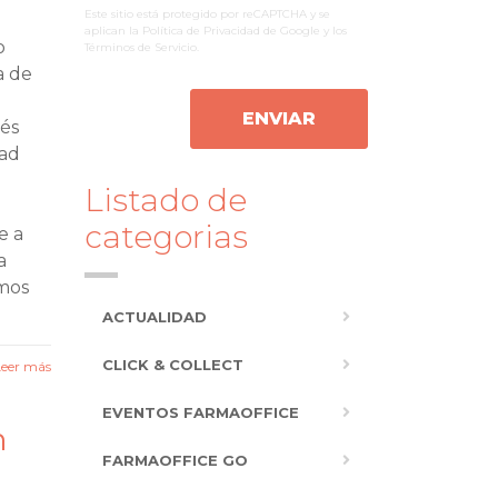
Este sitio está protegido por reCAPTCHA y se
aplican la
Política de Privacidad
de Google y los
o
Términos de Servicio
.
a de
ENVIAR
vés
dad
Listado de
categorias
e a
a
amos
ACTUALIDAD
CLICK & COLLECT
Leer más
EVENTOS FARMAOFFICE
n
FARMAOFFICE GO