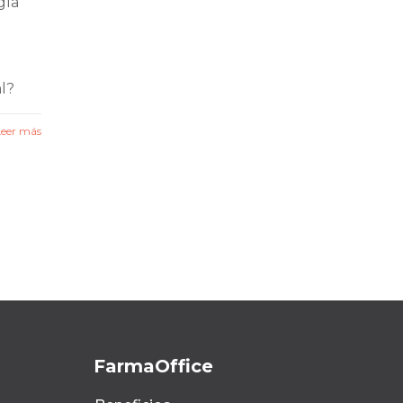
gía
al?
Leer más
FarmaOffice