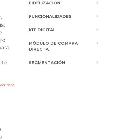
FIDELIZACIÓN
FUNCIONALIDADES
s
a,
KIT DIGITAL
e
tro
MÓDULO DE COMPRA
para
DIRECTA
 te
SEGMENTACIÓN
Leer más
a
a